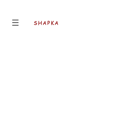
SHAPKA
AROMATIC
Pood
/
AROMATIC
Järjesta
Filtrid
Tühista kõik
Filtrid
Tühista kõik
Vaata tooteid
Vaata tooteid