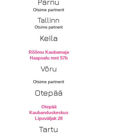
Pärnu
Otsime partnerit
Tallinn
Otsime partnerit
Keila
Rõõmu Kaubamaja
Haapsalu mnt 57b
Võru
Otsime partnerit
Otepää
Otepää
Kaubanduskeskus
Lipuväljak 28
Tartu