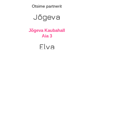
Otsime partnerit
Jõgeva
Jõgeva Kaubahall
Aia 3
Elva
Elva Kaubanduskeskus
Kesk 1
Paide
Paide Kaubakeskus
Keskväljak 15
Rapla
Kauplus Vestis
Tallinna mnt 16