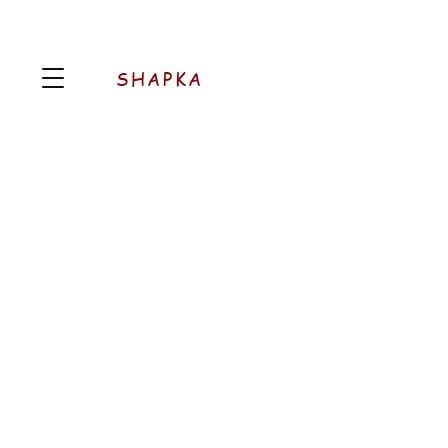
SHAPKA
AROMATIC
Pood
/
AROMATIC
Järjesta
Filtrid
Tühista kõik
Filtrid
Tühista kõik
Vaata tooteid
Vaata tooteid