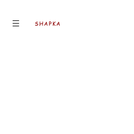
SHAPKA
AROMATIC
Pood
/
AROMATIC
Järjesta
Filtrid
Tühista kõik
Filtrid
Tühista kõik
Vaata tooteid
Vaata tooteid