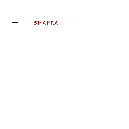
SHAPKA
AROMATIC
Pood
/
AROMATIC
Järjesta
Filtrid
Tühista kõik
Filtrid
Tühista kõik
Vaata tooteid
Vaata tooteid