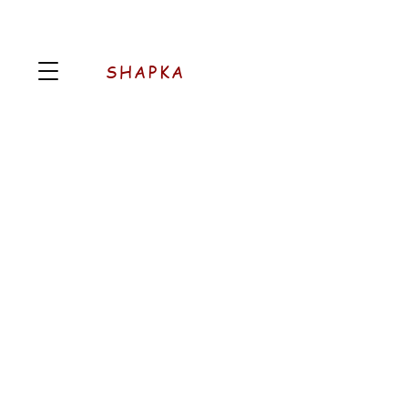
SHAPKA
AROMATIC
Pood
/
AROMATIC
Järjesta
Filtrid
Tühista kõik
Filtrid
Tühista kõik
Vaata tooteid
Vaata tooteid