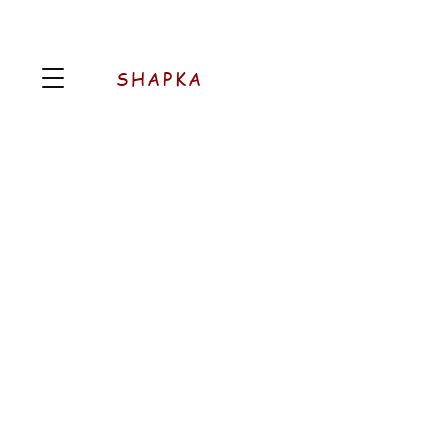
SHAPKA
AROMATIC
Pood
/
AROMATIC
Järjesta
Filtrid
Tühista kõik
Filtrid
Tühista kõik
Vaata tooteid
Vaata tooteid